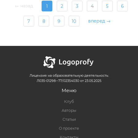
← назад
1
2
3
4
5
6
вперед →
7
8
9
10
Лицензия на образовательную деятельность:
Л035-01298--77/02354030 от 23.05.2025
Меню
Клуб
Авторы
Статьи
О проекте
Контакты