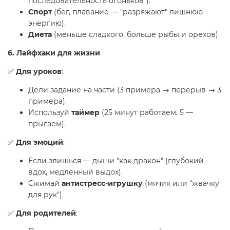
последовательность огоньков").
Спорт
(бег, плавание — "разряжают" лишнюю
энергию).
Диета
(меньше сладкого, больше рыбы и орехов).
6. Лайфхаки для жизни
✅
Для уроков
:
Дели задание на части (3 примера → перерыв → 3
примера).
Используй
таймер
(25 минут работаем, 5 —
прыгаем).
✅
Для эмоций
:
Если злишься — дыши "как дракон" (глубокий
вдох, медленный выдох).
Сжимай
антистресс-игрушку
(мячик или "жвачку
для рук").
✅
Для родителей
: