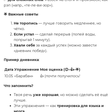
рэп (напр., «те-ле-ви-зор»).
🌟 Важные советы
Не торопись
— лучше говорить медленнее, но
чётко.
Если устал
— сделай перерыв (попей воды,
попрыгай 1 минуту).
Хвали себя
за каждый успех (можно завести
«дневник побед»).
Пример дневника
:
Дата
Упражнение
Моя оценка (😊–👍–🌟)
10.05
«Барабан»
👍 (почти получилось!
Что запомнить?
Твоя речь
уже хорошая
, но можно сделать её ещё
лучше.
Эти упражнения — как
тренировка для языка и
мозга
.