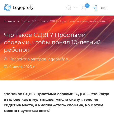
0
Вход
Главная
Статьи
Что такое СДВГ? Простыми словами, чтобы понял 10-летний ребенок
Что такое СДВГ? Простыми
словами, чтобы понял 10-летний
ребенок
Коллектив авторов logoprofy.ru
5 июля 2025 г.
Что такое СДВГ? Простыми словами: СДВГ — это когда
в голове как в мультяшке: мысли скачут, тело не
сидит на месте, а кнопка «стоп» сломана, но с этим
можно научиться жить!