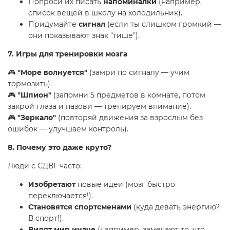
Попроси их писать
напоминалки
(например,
список вещей в школу на холодильник).
Придумайте
сигнал
(если ты слишком громкий —
они показывают знак "тише").
7. Игры для тренировки мозга
🎮
"Море волнуется"
(замри по сигналу — учим
тормозить).
🎮
"Шпион"
(запомни 5 предметов в комнате, потом
закрой глаза и назови — тренируем внимание).
🎮
"Зеркало"
(повторяй движения за взрослым без
ошибок — улучшаем контроль).
8. Почему это даже круто?
Люди с СДВГ часто:
Изобретают
новые идеи (мозг быстро
переключается!).
Становятся спортсменами
(куда девать энергию?
В спорт!).
Видят мир иначе
(например, замечают то, что