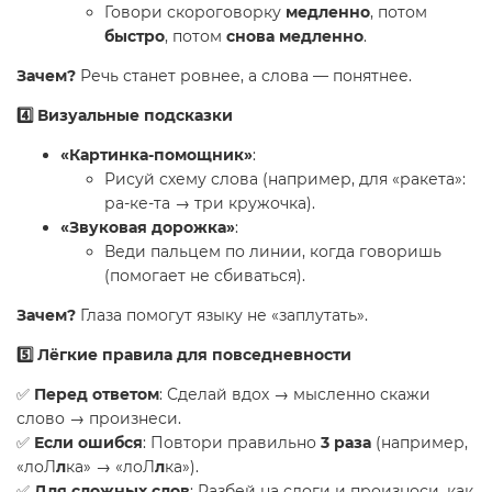
Говори скороговорку
медленно
, потом
быстро
, потом
снова медленно
.
Зачем?
Речь станет ровнее, а слова — понятнее.
4️⃣ Визуальные подсказки
«Картинка-помощник»
:
Рисуй схему слова (например, для «ракета»:
ра-ке-та → три кружочка).
«Звуковая дорожка»
:
Веди пальцем по линии, когда говоришь
(помогает не сбиваться).
Зачем?
Глаза помогут языку не «заплутать».
5️⃣ Лёгкие правила для повседневности
✅
Перед ответом
: Сделай вдох → мысленно скажи
слово → произнеси.
✅
Если ошибся
: Повтори правильно
3 раза
(например,
«лоЛ
л
ка» → «лоЛ
л
ка»).
✅
Для сложных слов
: Разбей на слоги и произноси, как