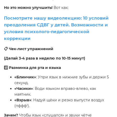
Но это можно улучшить!
Вот как:
Посмотрите нашу видеолекцию: 10 условий
преодоления СДВГ у детей. Возможности и
условия психолого-педагогической
коррекции
📋 Чек-лист упражнений
(Делай 3-4 раза в неделю по 10-15 минут)
1️⃣ Разминка для рта и языка
«Блинчик»
: Упри язык в нижние зубы и держи 5
секунд.
«Часики»
: Води языком вправо-влево, как
маятник.
«Взрыв»
: Надуй щёки и резко выпусти воздух
(пффф!).
Зачем?
Чтобы язык «слушался» и звуки чётче