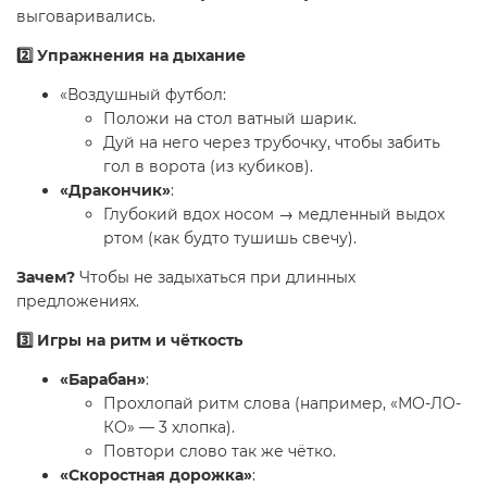
выговаривались.
2️⃣ Упражнения на дыхание
«Воздушный футбол:
Положи на стол ватный шарик.
Дуй на него через трубочку, чтобы забить
гол в ворота (из кубиков).
«Дракончик»
:
Глубокий вдох носом → медленный выдох
ртом (как будто тушишь свечу).
Зачем?
Чтобы не задыхаться при длинных
предложениях.
3️⃣ Игры на ритм и чёткость
«Барабан»
:
Прохлопай ритм слова (например, «МО-ЛО-
КО» — 3 хлопка).
Повтори слово так же чётко.
«Скоростная дорожка»
: