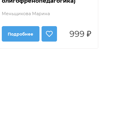
олигофренопедагогика)
Меньщикова Марина
999 ₽
Подробнее