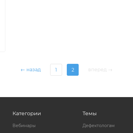
← назад
вперед →
1
2
Категории
Темы
Вебинары
Дефектологам