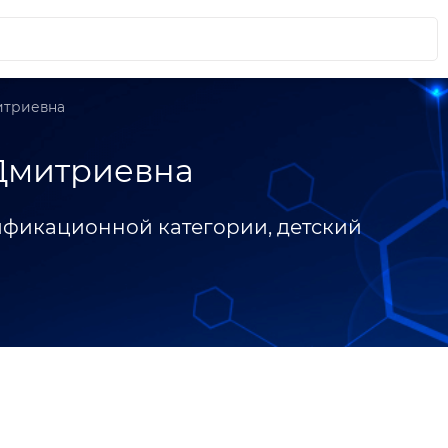
итриевна
Дмитриевна
ификационной категории, детский