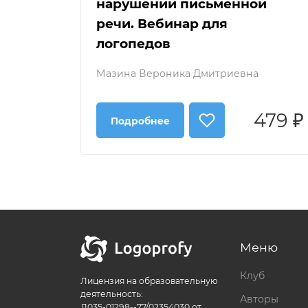
нарушений письменной
речи. Вебинар для
логопедов
Мазина Вероника Дмитриевна
479 ₽
Подробнее
Меню
Клуб
Лицензия на образовательную
деятельность:
Авторы
Л035-01298--77/02354030 от