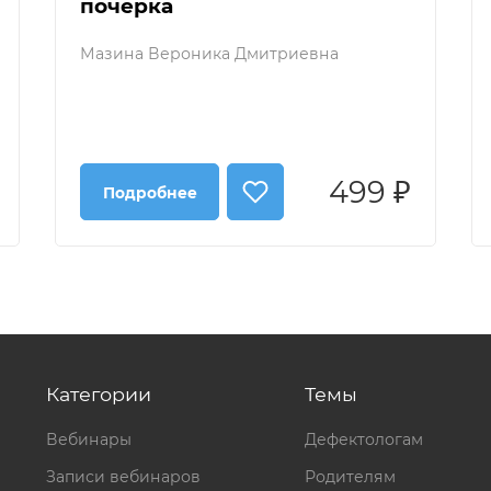
почерка
Мазина Вероника Дмитриевна
499 ₽
Подробнее
Категории
Темы
Вебинары
Дефектологам
Записи вебинаров
Родителям