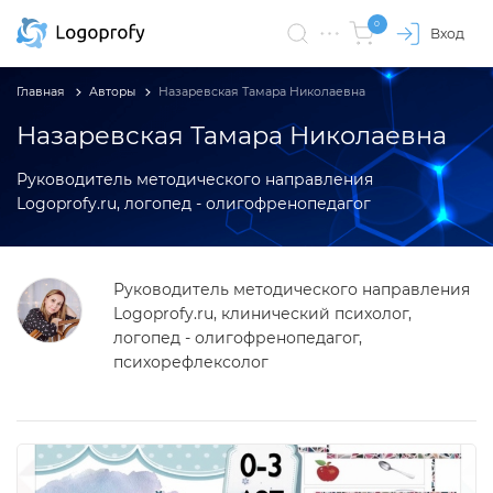
0
Вход
Главная
Авторы
Назаревская Тамара Николаевна
Назаревская Тамара Николаевна
Руководитель методического направления
Logoprofy.ru, логопед - олигофренопедагог
Руководитель методического направления
Logoprofy.ru, клинический психолог,
логопед - олигофренопедагог,
психорефлексолог