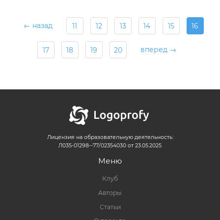
← назад
11
12
13
14
15
16
вперед →
17
18
19
20
Лицензия на образовательную деятельность:
Л035-01298--77/02354030 от 23.05.2025
Меню
Клуб
Авторы
Статьи