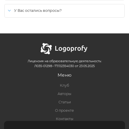
После оплаты, ссылка на скачивание будет активна в личном
кабинете на сайте.
У Вас остались вопросы?
Вы можете воспользоваться формой
обратной связи
(иконка в
правом нижнем углу экрана).
Ответ придет на указанный при отправке email.
Лицензия на образовательную деятельность:
Л035-01298--77/02354030 от 23.05.2025
Меню
Клуб
Авторы
Статьи
О проекте
Контакты