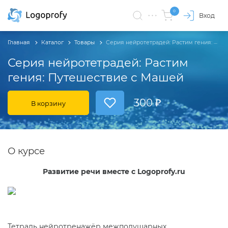
0
Вход
Главная
Каталог
Товары
Серия нейротетрадей: Растим гения: Путешествие с Машей
Серия нейротетрадей: Растим
гения: Путешествие с Машей
300 ₽
В корзину
О курсе
Развитие речи вместе с Logoprofy.ru
Тетрадь нейротренажёр межполушарных