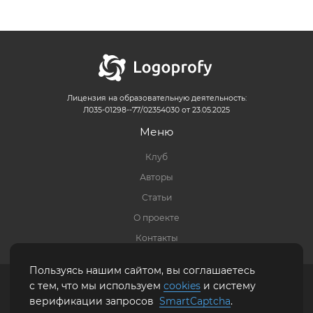
Лицензия на образовательную деятельность:
Л035-01298--77/02354030 от 23.05.2025
Меню
Клуб
Авторы
Статьи
О проекте
Контакты
Пользуясь нашим сайтом, вы соглашаетесь
Правовая информация
|
Политика обработки персональных данных
|
Карта
с тем, что мы используем
cookies
и систему
сайта
верификации запросов
SmartCaptcha
.