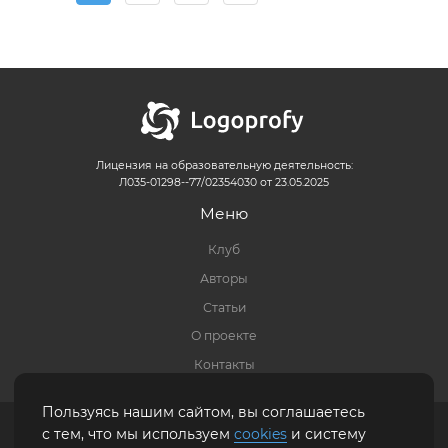
Лицензия на образовательную деятельность:
Л035-01298--77/02354030 от 23.05.2025
Меню
Клуб
Авторы
Статьи
О проекте
Контакты
Пользуясь нашим сайтом, вы соглашаетесь
Правовая информация
|
Политика обработки персональных данных
|
Карта
с тем, что мы используем
cookies
и систему
сайта