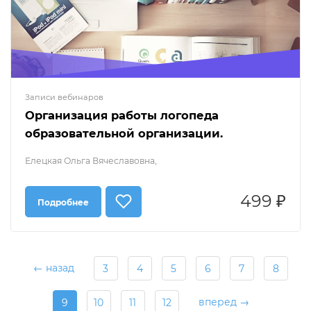
Записи вебинаров
Организация работы логопеда
образовательной организации.
Елецкая Ольга Вячеславовна,
499 ₽
Подробнее
← назад
3
4
5
6
7
8
вперед →
9
10
11
12