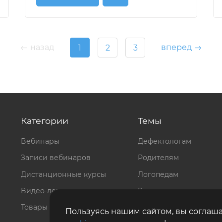
← назад
вперед →
1
2
3
Категории
Темы
Вебинары
Дефектологам
Записи вебинаров
Родителям
Дистанционные курсы
Логопедам
Видео-лекции
Все теги
Товары
Пользуясь нашим сайтом, вы соглаша