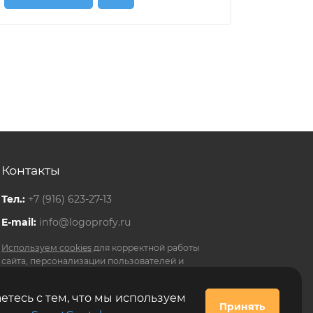
Контакты
Тел.:
+7 (916) 623-27-13
E-mail:
info@logoprofy.ru
Используем cookies
для корректной работы
сайта, персонализации пользователей и
других целей, предусмотренных
политикой
обработки персональных данных
.
етесь с тем, что мы используем
Принять