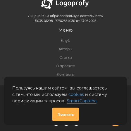
Лицензия на образовательную деятельность:
Л035-01298--77/02354030 от 23.05.2025
Меню
Клуб
Авторы
Статьи
О проекте
Контакты
Пользуясь нашим сайтом, вы соглашаетесь
Правовая информация
|
Политика обработки персональных данных
|
Карта
с тем, что мы используем
cookies
и систему
сайта
верификации запросов
SmartCaptcha
.
+7 (916) 623-27-13
Принять
Обратная
связь