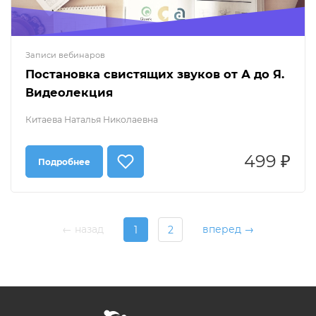
Записи вебинаров
Постановка свистящих звуков от А до Я.
Видеолекция
Китаева Наталья Николаевна
499 ₽
Подробнее
← назад
вперед →
1
2