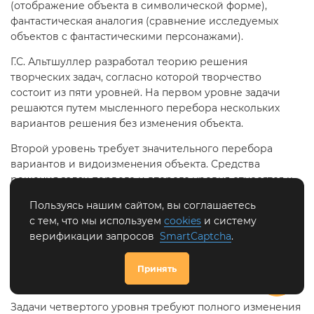
(отображение объекта в символической форме),
фантастическая аналогия (сравнение исследуемых
объектов с фантастическими персонажами).
Г.С. Альтшуллер разработал теорию решения
творческих задач, согласно которой творчество
состоит из пяти уровней. На первом уровне задачи
решаются путем мысленного перебора нескольких
вариантов решения без изменения объекта.
Второй уровень требует значительного перебора
вариантов и видоизменения объекта. Средства
решения задач первого и второго уровня относятся к
одной отрасли знаний.
Пользуясь нашим сайтом, вы соглашаетесь
Задачи третьего уровня для своего решения требуют
с тем, что мы используем
cookies
и систему
привлечения средств из других областей, вследствие
верификации запросов
SmartCaptcha
.
чего совершенствуемый объект должен быть серьезно
измен ен. Приемы решения задач этого уровня
Принять
Обратная
приходится искать в смежных областях знаний.
связь
Задачи четвертого уровня требуют полного изменения