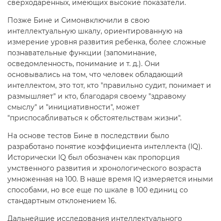
сверходаренных, имеющих высокие показатели.
Позже Бине и Симонвключили в свою
интеллектуальную шкалу, ориентированную на
измерение уровня развития ребенка, более сложные
познавательные функции (запоминание,
осведомленность, понимание и т. д.). Они
основывались на том, что человек обладающий
интеллектом, это тот, кто "правильно судит, понимает и
размышляет" и кто, благодаря своему "здравому
смыслу" и "инициативности", может
"приспосабливаться к обстоятельствам жизни".
На основе тестов Бине в последствии было
разработано понятие коэффициента интеллекта (IQ).
Исторически IQ был обозначен как пропорция
умственного развития и хронологического возраста
умноженная на 100. В наше время IQ измеряется иными
способами, но все еще по шкале в 100 единиц со
стандартным отклонением 16.
Дальнейшие исследования интеллектуального