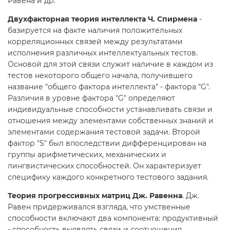
Равена и др.
Двухфакторная теория интеллекта Ч. Спирмена
-
базируется на факте наличия положительных
корреляционных связей между результатами
исполнения различных интеллектуальных тестов.
Основой для этой связи служит наличие в каждом из
тестов некоторого общего начала, получившего
название "общего фактора интеллекта" - фактора "G".
Различия в уровне фактора "G" определяют
индивидуальные способности устанавливать связи и
отношения между элементами собственных знаний и
элементами содержания тестовой задачи. Второй
фактор "S" был впоследствии дифференцирован на
группы арифметических, механических и
лингвистических способностей. Он характеризует
специфику каждого конкретного тестового задания.
Теория прогрессивных матриц Дж. Равенна
. Дж.
Равен придерживался взгляда, что умственные
способности включают два компонента: продуктивный
- способность выявлять связи и соотношения,