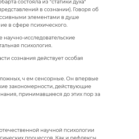
барта состояла из "статики духа"
редставлений в сознании). Говоря об
пассивными элементами в душе
ие в сфере психического.
е научно-исследовательские
тальная психология.
ласти сознания действует особая
ложных, ч ем сенсорные. Он впервые
кие закономерности, действующие
знания, принимавшееся до этих пор за
отечественной научной психологии
гических процессов. Как и рефлексы,