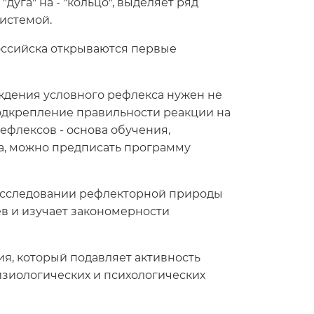
уга" на - "кольцо", выделяет ряд
истемой.
оссийска открываются первые
ождения условного рефлекса нужен не
и подкрепление правильности реакции на
ефлексов - основа обучения,
са, можно предписать программу
 исследовании рефлекторной природы
в и изучает закономерности
ия, который подавляет активность
изиологических и психологических