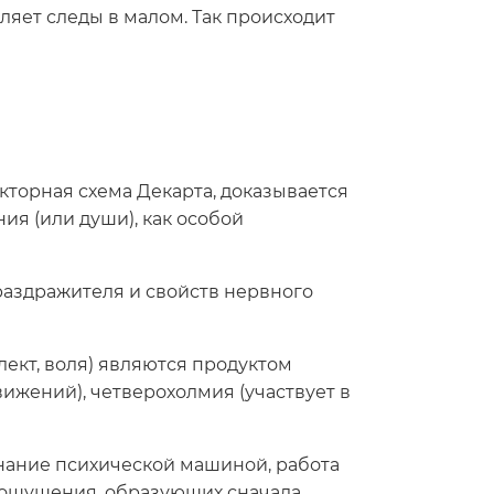
ляет следы в малом. Так происходит
торная схема Декарта, доказывается
ия (или души), как особой
раздражителя и свойств нервного
лект, воля) являются продуктом
ижений), четверохолмия (участвует в
знание психической машиной, работа
з ощущения, образующих сначала