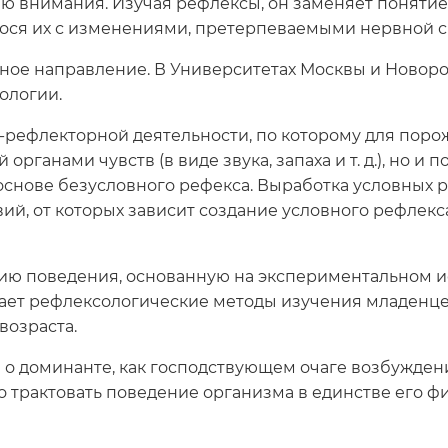
 внимания. Изучая рефлексы, он заменяет понятие "д
нося их с изменениями, претерпеваемыми нервной с
ное направление. В Университетах Москвы и Новор
ологии.
но-рефлекторной деятельности, по которому для пор
рганами чувств (в виде звука, запаха и т. д.), но 
основе безусловного рефекса. Выработка условных р
вий, от которых зависит создание условного рефлек
огию поведения, основанную на экспериментальном
ает рефлексологические методы изучения младенце
возраста.
 о доминанте, как господствующем очаге возбужден
о трактовать поведение организма в единстве его ф