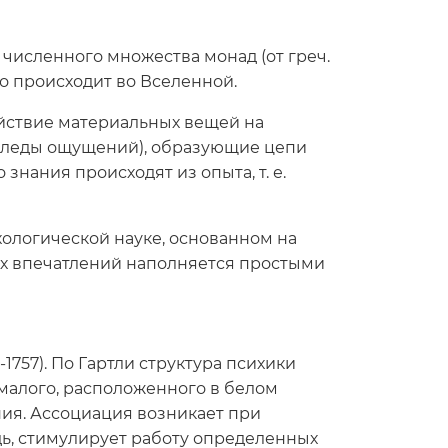
с численного множества монад (от греч.
то происходит во Вселенной.
действие материальных вещей на
(следы ощущений), образующие цепи
 знания происходят из опыта, т. е.
ологической науке, основанном на
ных впечатлений наполняется простыми
757). По Гартли структура психики
и малого, расположенного в белом
ия. Ассоциация возникает при
дь, стимулирует работу определенных