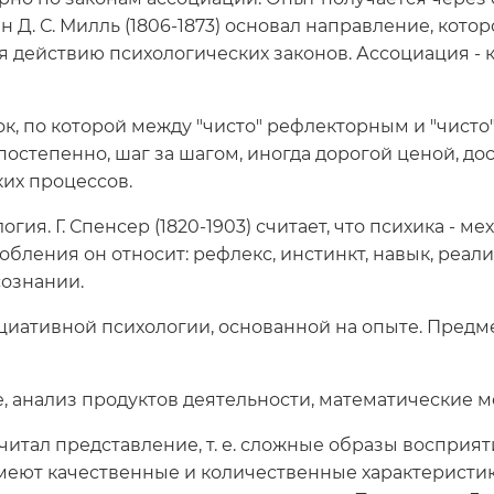
н Д. С. Милль (1806-1873) основал направление, кот
я действию психологических законов. Ассоциация -
ок, по которой между "чисто" рефлекторным и "чис
постепенно, шаг за шагом, иногда дорогой ценой, до
ких процессов.
ия. Г. Спенсер (1820-1903) считает, что психика - м
бления он относит: рефлекс, инстинкт, навык, реал
сознании.
социативной психологии, основанной на опыте. Предм
 анализ продуктов деятельности, математические м
итал представление, т. е. сложные образы восприя
меют качественные и количественные характеристи