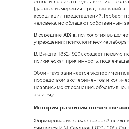
относ ится сила представления, показа
(данные измерения представлений в пе
ассоциации представлений, Гербарт п
человека, но обладают собственным за
В середине
XIX в.
психология выделяет
учреждения: психологические лаборат
В. Вундта (1832-1920), создает первую
психическая причинность, подлежаща
Эббингауз занимается экспериментал
посредством экспериментов и количе
независимо от сознания, объективно, 
аксиому.
История развития отечественно
Формирование отечественной психоло
считается И.М. Сеченов (1829-1905). 