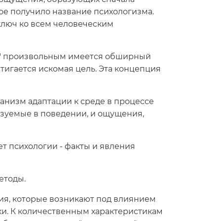
орое получило название психологизма.
 ключ ко всем человеческим
то" произвольным имеется обширный
стигается искомая цель. Эта концепция
еханизм адаптации к среде в процессе
изуемые в поведении, и ощущения,
ет психологии - факты и явления
етоды.
тия, которые возникают под влиянием
ки. К количественным характеристикам