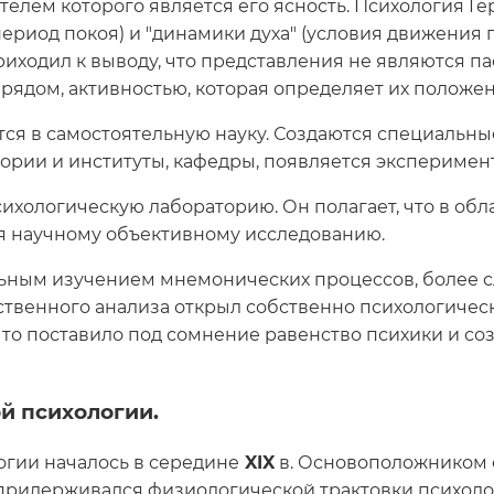
телем которого является его ясность. Психология Гер
риод покоя) и "динамики духа" (условия движения п
риходил к выводу, что представления не являются 
рядом, активностью, которая определяет их положен
ся в самостоятельную науку. Создаются специальны
ории и институты, кафедры, появляется эксперимен
 психологическую лабораторию. Он полагает, что в об
я научному объективному исследованию.
ьным изучением мнемонических процессов, более с
ственного анализа открыл собственно психологичес
что поставило под сомнение равенство психики и со
й психологии.
гии началось в середине
XIX
в. Основоположником 
Он придерживался физиологической трактовки психоло