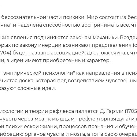
.
 о бессознательной части психики. Мир состоит из бе
хична" и наделена способностью воспринимать все, ч
ические явления подчиняются законам механики. Воз
орых по закону инерции возникают представления 
704) будет названо ассоциацией. Дж. Локк считал, что
и, а идеи имеют приобретенный характер.
"эмпирической психологии" как направления в псих
, чистая доска, которая под воздействием чувствен
разуют сложные идеи.
логии и теории рефлекса является Д. Гартли (1705-1
в чувств через мозг к мышцам - рефлекторная дуга) 
й психической жизни, процессов познания и обучен
рацию органов чувств и мозга, а тот в свою очере