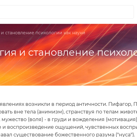
 и становление психологии как науки
гия и становление психоло
влениях возникли в период античности. Пифагор, Пл
овать вне тела (анимизм), странствуя по телам живо
 мужество (воля) - в груди и вожделения (мотивация
е и воспроизведение ощущений, чувственных воспр
вал существование божественного разума ("нуса").