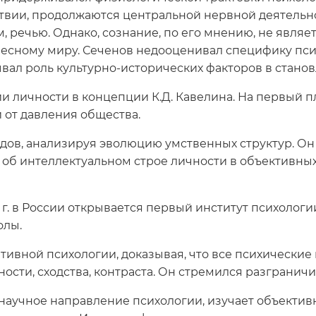
твии, продолжаются центральной нервной деятельн
, речью. Однако, сознание, по его мнению, не явл
лесному миру. Сеченов недооценивал специфику пси
вал роль культурно-исторических факторов в станов
ии личности в концепции К.Д. Кавелина. На первый 
 от давления общества.
одов, анализируя эволюцию умственных структур. Он
б интеллектуальном строе личности в объективных
2 г. в России открывается первый институт психолог
олы.
ативной психологии, доказывая, что все психическ
сти, сходства, контраста. Он стремился разграничи
онаучное направление психологии, изучает объекти