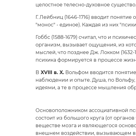
целостное телесно-духовное существо
Г. Лейбниц (1646-1716) вводит понятие
"монос" - единое). Каждая из них "пси
Гоббс (1588-1679) считал, что и псих
организм, вызывает ощущения, из кот
мыслей, что позднее Дж. Локком (1632-1
психика формируется в процессе жизн
В
XVIII в. X.
Вольфом вводится понятие 
наблюдении и опыте. Душа, по Вольфу
идеями, а те в процессе мышления об
Основоположником ассоциативной психо
состоит из большого круга (от органо
веществе мозга и являющегося осново
внешнем воздействии, вызывающем виб