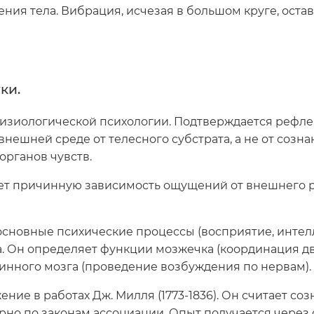
ия тела. Вибрация, исчезая в большом круге, остав
ки.
изиологической психологии. Подтверждается рефлек
ешней среде от телесного субстрата, а не от сознан
органов чувств.
ает причинную зависимость ощущений от внешнего 
о основные психические процессы (восприятие, интел
а. Он определяет функции мозжечка (координация дв
пинного мозга (проведение возбуждения по нервам).
ие в работах Дж. Милля (1773-1836). Он считает со
рно по законам ассоциации. Опыт получается чере