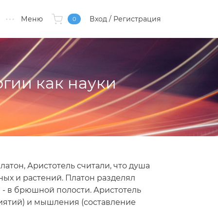
Меню
Вход
/ Регистрация
0
гии как науки
атон, Аристотель считали, что душа
тных и растений. Платон разделял
) - в брюшной полости. Аристотель
иятий) и мышления (составление