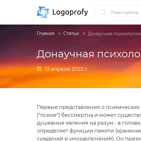
Главная
Статьи
Донаучная психология
Донаучная психоло
12 апреля 2022 г.
Первые представления о психических я
("псюхе") бессмертна и может существ
душевные явления на разум - в голове,
определяет функции памяти (хранени
суждений и умозаключений). Он призна