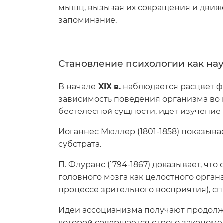
мышц, вызывая их сокращения и движен
запоминание.
Становление психологии как нау
В начале
XIX в.
наблюдается расцвет ф
зависимость поведения организма во вн
бестелесной сущности, идет изучение 
Иоганнес Мюллер (1801-1858) показыв
субстрата.
П. Флуранс (1794-1867) доказывает, чт
головного мозга как целостного орган
процессе зрительного восприятия), с
Идеи ассоцианизма получают продолжен
которой совершается строго закономе