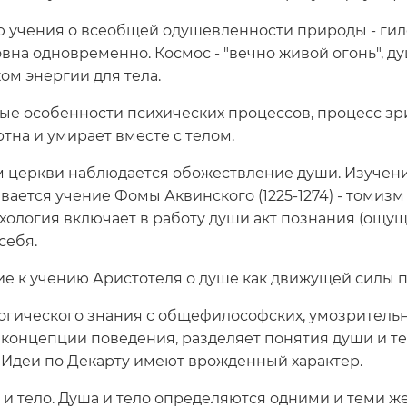
ю учения о всеобщей одушевленности природы - гил
вна одновременно. Космос - "вечно живой огонь", ду
ом энергии для тела.
ные особенности психических процессов, процесс зр
тна и умирает вместе с телом.
м церкви наблюдается обожествление души. Изучен
вается учение Фомы Аквинского (1225-1274) - томизм
хология включает в работу души акт познания (ощу
себя.
е к учению Аристотеля о душе как движущей силы 
огического знания с общефилософских, умозрительных
концепции поведения, разделяет понятия души и тел
. Идеи по Декарту имеют врожденный характер.
шу и тело. Душа и тело определяются одними и теми