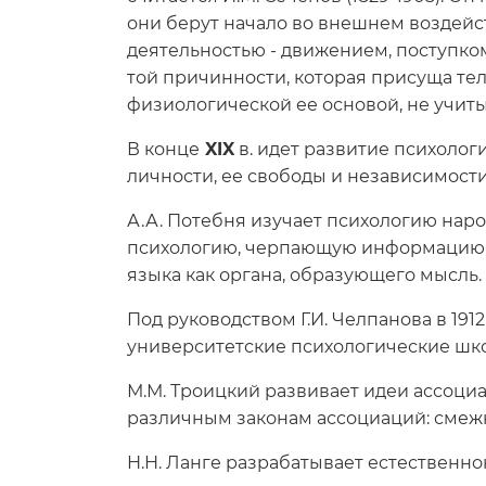
они берут начало во внешнем воздейс
деятельностью - движением, поступком
той причинности, которая присуща те
физиологической ее основой, не учиты
В конце
XIX
в. идет развитие психолог
личности, ее свободы и независимости
А.А. Потебня изучает психологию нар
психологию, черпающую информацию о
языка как органа, образующего мысль.
Под руководством Г.И. Челпанова в 191
университетские психологические шк
М.М. Троицкий развивает идеи ассоци
различным законам ассоциаций: смежно
Н.Н. Ланге разрабатывает естественн