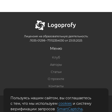
Лицензия на образовательную деятельность:
Л035-01298--77/02354030 от 23.05.2025
Меню
Клуб
Авторы
Статьи
О проекте
Контакты
Пользуясь нашим сайтом, вы соглашаетесь
Правовая информация
|
Политика обработки персональных данных
|
Карта
с тем, что мы используем
cookies
и систему
сайта
верификации запросов
SmartCaptcha
.