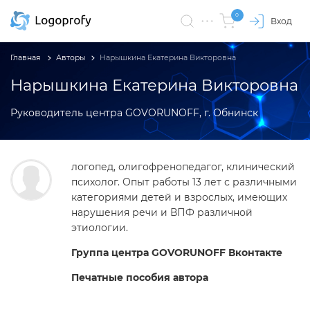
0
Вход
Главная
Авторы
Нарышкина Екатерина Викторовна
Нарышкина Екатерина Викторовна
Руководитель центра GOVORUNOFF, г. Обнинск
логопед, олигофренопедагог, клинический
психолог. Опыт работы 13 лет с различными
категориями детей и взрослых, имеющих
нарушения речи и ВПФ различной
этиологии.
Группа центра GOVORUNOFF Вконтакте
Печатные пособия автора