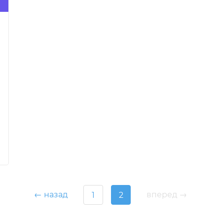
← назад
вперед →
1
2