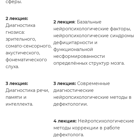
сферы.
2 лекция:
2 лекция
: Базальные
Диагностика
нейропсихологические факторы,
гнозиса:
нейропсихологические синдромы
зрительного,
дефицитарности и
сомато-сенсорного,
функциональной
акустического,
несформированности
фонематического
определённых структур мозга.
слуха.
3 лекция:
3 лекция:
Современные
Диагностика речи,
диагностические
памяти и
нейропсихологические методы в
интеллекта.
дефектологии.
4 лекция:
Нейропсихологические
методы коррекции в работе
дефектолога.