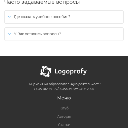
Часто задаваемые вопросы
Где скачать учебное пособие?
После оплаты, ссылка на скачивание будет активна в личном
кабинете на сайте.
У Вас остались вопросы?
Вы можете воспользоваться формой
обратной связи
(иконка в
правом нижнем углу экрана).
Ответ придет на указанный при отправке email.
Лицензия на образовательную деятельность:
Л035-01298--77/02354030 от 23.05.2025
Меню
Клуб
Авторы
Статьи