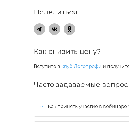
Поделиться
Как снизить цену?
Вступите в
клуб Логопрофи
и получит
Часто задаваемые вопро
Как принять участие в вебинаре
ссылка на участие приходит на 
доступ в вебинарную комнату о