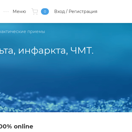
Меню
Вход
/ Регистрация
0
Практические приемы
та, инфаркта, ЧМТ.
00% online