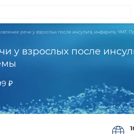
овление речи у взрослых после инсульта, инфаркта, ЧМТ. 
и у взрослых после инсуль
емы
99 ₽
1