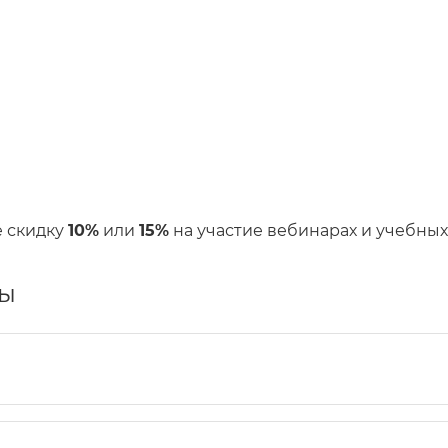
е скидку
10%
или
15%
на участие вебинарах и учебных
сы
?
e-mail указанный при регистрации за 1 час до начала меро
ткрывается за 15 минут до начала мероприятия.