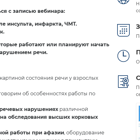
Н
с
ся с записью вебинара:
ле инсульта, инфаркта, ЧМТ.
З
к.
П
оторые работают или планируют начать
П
нарушением речи.
О
картиной состояния речи у взрослых
П
говорим об особенностях работы по
с
речевых нарушениях
различной
на обследования высших корковых
ной работы при афазии
, оборудование