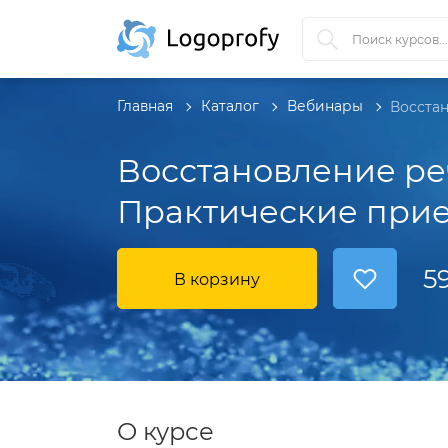
Главная
Каталог
Вебинары
Восстан
Восстановление реч
Практические при
5
В корзину
О курсе