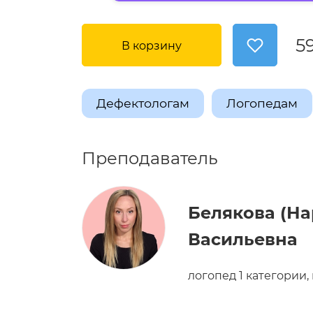
5
В корзину
Дефектологам
Логопедам
Преподаватель
​Белякова (Н
Васильевна
логопед 1 категории,