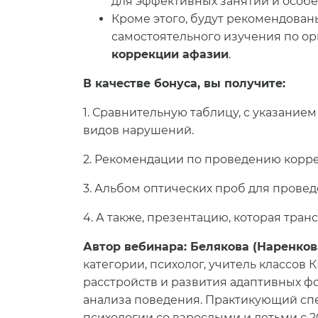
для эффективных занятий и особ
Кроме этого, будут рекомендован
самостоятельного изучения по о
коррекции афазии
.
В качестве бонуса, вы получите:
1. Сравнительную таблицу, с указание
видов нарушений.
2. Рекомендации по проведению корр
3. Альбом оптических проб для провед
4. А также, презентацию, которая тран
Автор вебинара:
Белякова (Наренков
категории, психолог, учитель классов
расстройств и развития адаптивных ф
анализа поведения. Практикующий спе
психологии со взрослыми и детьми с 20