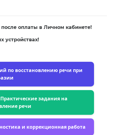
 после оплаты в Личном кабинете!
х устройствах!
тий по восстановлению речи при
фазии
 Практические задания на
вление речи
гностика и коррекционная работа