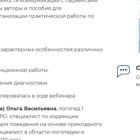
енности коммуникации с пациентами.
ы авторы и пособия для
рганизации практической работы по
м характерных особенностей различных
екционной работы.
О
ения диагностики.
в
слировалась в ходе вебинара
а) Ольга Васильевна
, логопед 1
 КРО, специалист по коррекции
орм поведения на основе прикладного
циалист в области логопедии и
10 года.