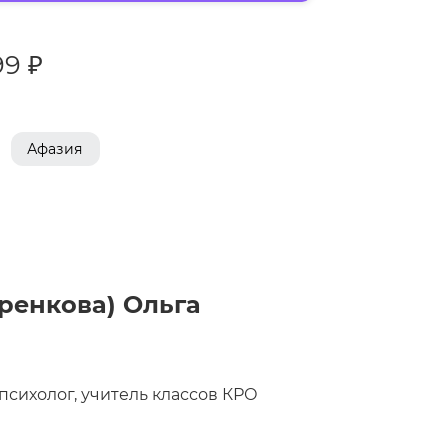
99 ₽
Афазия
аренкова) Ольга
 психолог, учитель классов КРО