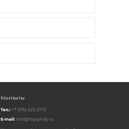
);
ара;
день после вебинара.
Контакты
Тел.:
+7 (916) 623-27-13
E-mail:
info@logoprofy.ru