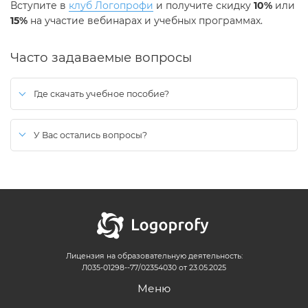
Вступите в
клуб Логопрофи
и получите скидку
10%
или
15%
на участие вебинарах и учебных программах.
Часто задаваемые вопросы
Где скачать учебное пособие?
После оплаты, ссылка на скачивание будет активна в личном
кабинете на сайте.
У Вас остались вопросы?
Вы можете воспользоваться формой
обратной связи
(иконка в
правом нижнем углу экрана).
Ответ придет на указанный при отправке email.
Лицензия на образовательную деятельность:
Л035-01298--77/02354030 от 23.05.2025
Меню