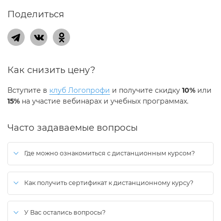
Поделиться
Как снизить цену?
Вступите в
клуб Логопрофи
и получите скидку
10%
или
15%
на участие вебинарах и учебных программах.
Часто задаваемые вопросы
Где можно ознакомиться с дистанционным курсом?
Дистанционный курс доступен в личном кабинете сразу после
оплаты.
Как получить сертификат к дистанционному курсу?
сдать тест, ссылка на который размещена в конце
дистанционного курса;
У Вас остались вопросы?
сертификат
станет доступен в личном кабинете на