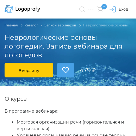
0
Вход
Главная
Каталог
Записи вебинаров
Неврологические основы логопедии. Запись вебинара для логопедов
Неврологические основы
логопедии. Запись вебинара для
логопедов
479 ₽
В корзину
О курсе
В программе вебинара:
Мозговая организации речи (горизонтальная и
вертикальная)
Уровневая организация речи на основе теории