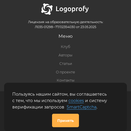
Лицензия на образовательную деятельность:
Л035-01298--77/02354030 от 23.05.2025
Меню
Клуб
Авторы
Статьи
О проекте
Контакты
Пользуясь нашим сайтом, вы соглашаетесь
Правовая информация
|
Политика обработки персональных данных
|
Карта
с тем, что мы используем
cookies
и систему
сайта
верификации запросов
SmartCaptcha
.
+7 (916) 623-27-13
Принять
Обратная
связь