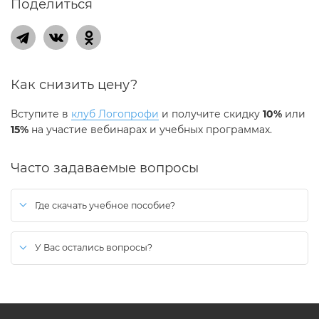
Поделиться
Как снизить цену?
Вступите в
клуб Логопрофи
и получите скидку
10%
или
15%
на участие вебинарах и учебных программах.
Часто задаваемые вопросы
Где скачать учебное пособие?
После оплаты, ссылка на скачивание будет активна в личном
кабинете на сайте.
У Вас остались вопросы?
Вы можете воспользоваться формой
обратной связи
(иконка в
правом нижнем углу экрана).
Ответ придет на указанный при отправке email.