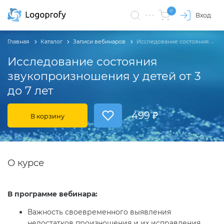
0
Вход
Главная
Каталог
Записи вебинаров
Исследование состояния звукопроизношения у детей от 3 до 7 лет
Исследование состояния
звукопроизношения у детей от 3
до 7 лет
499 ₽
В корзину
О курсе
В программе вебинара:
Важность своевременного выявления
недостатков произношения и их исправления.