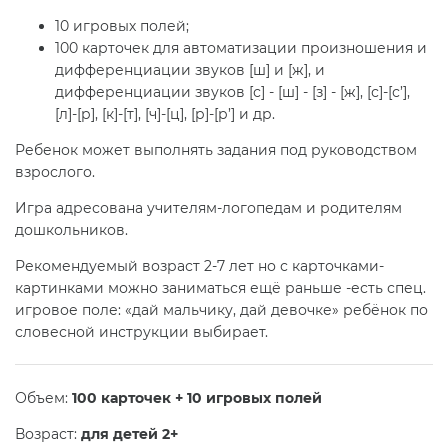
10 игровых полей;
100 карточек для автоматизации произношения и
дифференциации звуков [ш] и [ж], и
дифференциации звуков [с] - [ш] - [з] - [ж], [с]-[с’],
[л]-[р], [к]-[т], [ч]-[ц], [р]-[р’] и др.
Ребенок может выполнять задания под руководством
взрослого.
Игра адресована учителям-логопедам и родителям
дошкольников.
Рекомендуемый возраст 2-7 лет но с карточками-
картинками можно заниматься ещё раньше -есть спец.
игровое поле: «дай мальчику, дай девочке» ребёнок по
словесной инструкции выбирает.
Объем:
100 карточек + 10 игровых полей
Возраст:
для детей 2+