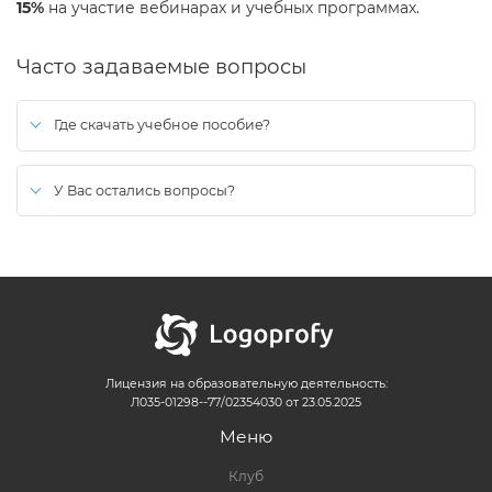
15%
на участие вебинарах и учебных программах.
Часто задаваемые вопросы
Где скачать учебное пособие?
После оплаты, ссылка на скачивание будет активна в личном
кабинете на сайте.
У Вас остались вопросы?
Вы можете воспользоваться формой
обратной связи
(иконка в
правом нижнем углу экрана).
Ответ придет на указанный при отправке email.
Лицензия на образовательную деятельность:
Л035-01298--77/02354030 от 23.05.2025
Меню
Клуб