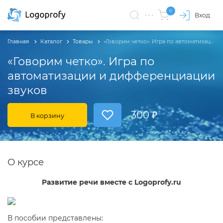
0
Вход
Главная
Каталог
Товары
​«Говорим четко». Игра по автоматизации и дифференциации звуков
​«Говорим четко». Игра по
автоматизации и дифференциации
звуков
300 ₽
В корзину
О курсе
Развитие речи вместе с Logoprofy.ru
В пособии представлены: