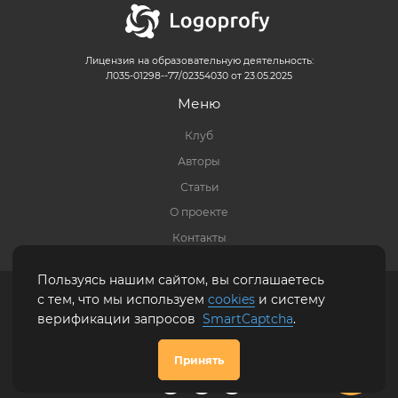
Лицензия на образовательную деятельность:
Л035-01298--77/02354030 от 23.05.2025
Меню
Клуб
Авторы
Статьи
О проекте
Контакты
Пользуясь нашим сайтом, вы соглашаетесь
Правовая информация
|
Политика обработки персональных данных
|
Карта
с тем, что мы используем
cookies
и систему
сайта
верификации запросов
SmartCaptcha
.
+7 (916) 623-27-13
Принять
Обратная
связь