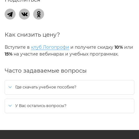
Как снизить цену?
Вступите в
клуб Логопрофи
и получите скидку
10%
или
15%
на участие вебинарах и учебных программах.
Часто задаваемые вопросы
Где скачать учебное пособие?
После оплаты, ссылка на скачивание будет активна в личном
кабинете на сайте.
У Вас остались вопросы?
Вы можете воспользоваться формой
обратной связи
(иконка в
правом нижнем углу экрана).
Ответ придет на указанный при отправке email.