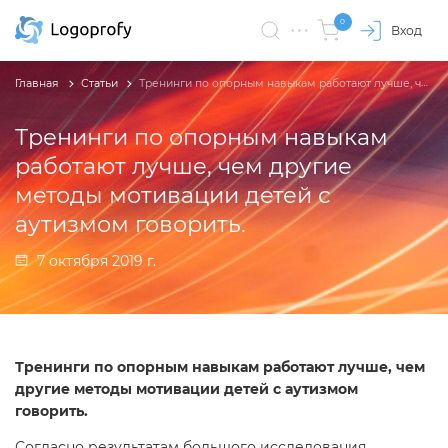
0
Вход
Главная
Статьи
​Тренинги по опорным навыкам работают лучше, чем другие методы мотивации детей с аутизмом говорить.
​Тренинги по опорным навыкам
работают лучше, чем другие
методы мотивации детей с
аутизмом говорить.
7 октября 2019 г.
Тренинги по опорным навыкам работают лучше, чем
другие методы мотивации детей с аутизмом
говорить.
Согласно результатам большого исследования,