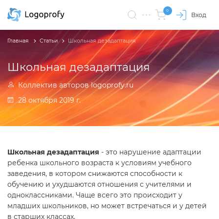
0
Вход
Главная
Статьи
Школьная дезадаптация
Школьная дезадаптация
Коллектив авторов logoprofy.ru
28 октября 2019 г.
Школьная дезадаптация
- это нарушение адаптации
ребенка школьного возраста к условиям учебного
заведения, в котором снижаются способности к
обучению и ухудшаются отношения с учителями и
одноклассниками. Чаще всего это происходит у
младших школьников, но может встречаться и у детей
в старших классах.