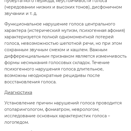
пубертатного периода, неустойчивости голоса
(чередовании низких и высоких тонов), дисфоничном
звучании и т. д.
Функциональное нарушение голоса центрального
характера (истерический мутизм, психогенная афония)
характеризуется полной одномоментной потерей
голоса, невозможностью шепотной речи, но при этом
сохранным звучным смехом и кашлем. Важным
дифференциальным признаком является изменчивость
формы несмыкания голосовых складок. Течение
психогенного нарушения голоса длительное,
возможны неоднократные рецидивы после
восстановления голоса.
Диагностика
Установление причин нарушений голоса проводится
отоларингологом, фониатром, неврологом;
исследование основных характеристик голоса –
логопедом.