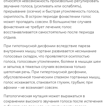
относятся невозможность произвольно регулировать
звучание голоса, (усиливать или ослаблять),
прерывание (осечки) и быстрая утомляемость голоса,
охриплость. В остром периоде фонастении голос
может пропадать совсем. В большинстве случаев
фонастения не требует лечения; голос
восстанавливается самостоятельно после периода
отдыха.
При гипотонусной дисфонии вследствие пареза
внутренних мышц гортани развивается несмыкание
голосовых складок, что проявляется осиплостью
голоса, голосовым утомлением, болями в мышцах шеи
и затылка; в тяжелых случаях возможна только
шепотная речь. При гипертонусной дисфонии,
обусловленной тоническим спазмом гортанных мышц,
голос искажается, становится глухим, грубым; при
афонии – не возникает совсем.
Патологическая мутация может выражаться в
сохранении высокого звучания голоса после истечения