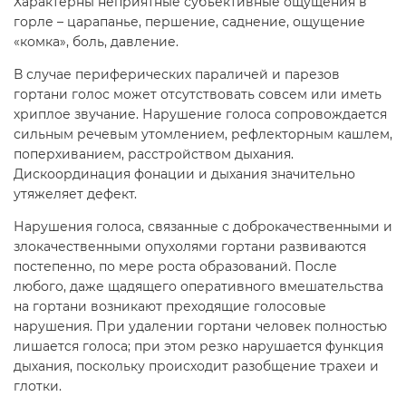
Характерны неприятные субъективные ощущения в
горле – царапанье, першение, саднение, ощущение
«комка», боль, давление.
В случае периферических параличей и парезов
гортани голос может отсутствовать совсем или иметь
хриплое звучание. Нарушение голоса сопровождается
сильным речевым утомлением, рефлекторным кашлем,
поперхиванием, расстройством дыхания.
Дискоординация фонации и дыхания значительно
утяжеляет дефект.
Нарушения голоса, связанные с доброкачественными и
злокачественными опухолями гортани развиваются
постепенно, по мере роста образований. После
любого, даже щадящего оперативного вмешательства
на гортани возникают преходящие голосовые
нарушения. При удалении гортани человек полностью
лишается голоса; при этом резко нарушается функция
дыхания, поскольку происходит разобщение трахеи и
глотки.