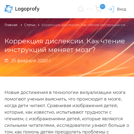
0
Вход
Главная
Статьи
Коррекция дислексии. Как чтение инструкций меняет мозг?
Коррекция дислексии. Как чтение
инструкций меняет мозг?
25 февраля 2020 г.
Новые достижения в технологии визуализации мозга
помогают ученым выяснить, что происходит в мозге,
когда дети читают. Сравнивая изображения детей,
которые, как известно, испытывают трудности с
чтением, с изображениями детей, которые являются
сильными читателями, исследователи узнают больше о
том, как помочь детям преодолеть проблемы с