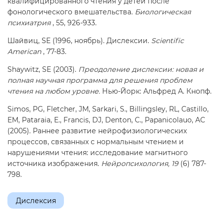
квалифицированного чтения у детей после
фонологического вмешательства.
Биологическая
психиатрия
, 55, 926-933.
Шайвиц, SE (1996, ноябрь). Дислексии.
Scientific
American
, 77-83.
Shaywitz, SE (2003).
Преодоление дислексии: новая и
полная научная программа для решения проблем
чтения на любом уровне.
Нью-Йорк: Альфред А. Кнопф.
Simos, PG, Fletcher, JM, Sarkari, S., Billingsley, RL, Castillo,
EM, Pataraia, E., Francis, DJ, Denton, C., Papanicolauo, AC
(2005). Раннее развитие нейрофизиологических
процессов, связанных с нормальным чтением и
нарушениями чтения: исследование магнитного
источника изображения.
Нейропсихология, 19
(6) 787-
798.
Дислексия