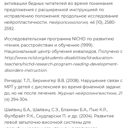
активации бедных читателей во время понимания
предложения с расширенной инструкцией по
исправлению положения: продольное исследование
нейропластичности.
Нейропсихология, 46
(10), 2580-
2592.
Исследовательская программа NICHD по развитию
чтения, расстройствам и обучению (1999).
Национальный центр обучения инвалидов. Получено с
http://www.ncld.org/students-disabilities/ld-education-
teachers/nichd-research-program-reading-development-
disorders-instruction.
Ричардс Т.Л., Бернингер В.В. (2008). Нарушение связи с
МРТ у детей с дислексией во время фонемной задачи:
до, но не после лечения.
Журнал нейролингвистики, 21
(4) 294-304.
Шайвиц Б.А., Шайвиц С.Э., Блахман Б.А., Пью К.Р.,
Фулбрайт Р.К., Скудларски П. и др. (2004). Развитие
левой затылочно-височной системы для