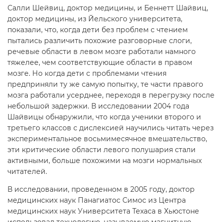
Салли Шейвиц, доктор медицины, и Беннетт Шайвиц,
доктор медицины, из Йельского университета,
показали, что, когда дети без проблем с чтением
пытались различить похожие разговорные слоги,
речевые области в левом мозге работали намного
тяжелее, чем соответствующие области в правом
мозге. Но когда дети с проблемами чтения
предприняли ту же самую попытку, те части правого
мозга работали усерднее, переходя в перегрузку после
небольшой задержки. В исследовании 2004 года
Шайвицы обнаружили, что когда ученики второго и
третьего классов с дислексией научились читать через
экспериментальное восьмимесячное вмешательство,
эти критические области левого полушария стали
активными, больше похожими на мозги нормальных
читателей.
В исследовании, проведенном в 2005 году, доктор
медицинских наук Панагиатос Симос из Центра
медицинских наук Университета Техаса в Хьюстоне
использовал технологию, называемую магнитную