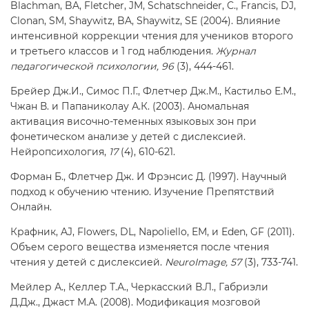
Blachman, BA, Fletcher, JM, Schatschneider, C., Francis, DJ,
Clonan, SM, Shaywitz, BA, Shaywitz, SE (2004). Влияние
интенсивной коррекции чтения для учеников второго
и третьего классов и 1 год наблюдения.
Журнал
педагогической психологии, 96
(3), 444-461.
Брейер Дж.И., Симос П.Г., Флетчер Дж.М., Кастильо Е.М.,
Чжан В. и Папаниколау А.К. (2003). Аномальная
активация височно-теменных языковых зон при
фонетическом анализе у детей с дислексией.
Нейропсихология,
17
(4), 610-621.
Форман Б., Флетчер Дж. И Фрэнсис Д. (1997). Научный
подход к обучению чтению. Изучение Препятствий
Онлайн.
Крафник, AJ, Flowers, DL, Napoliello, EM, и Eden, GF (2011).
Объем серого вещества изменяется после чтения
чтения у детей с дислексией.
NeuroImage, 57
(3), 733-741.
Мейлер А., Келлер Т.А., Черкасский В.Л., Габриэли
Д.Дж., Джаст М.А. (2008). Модификация мозговой