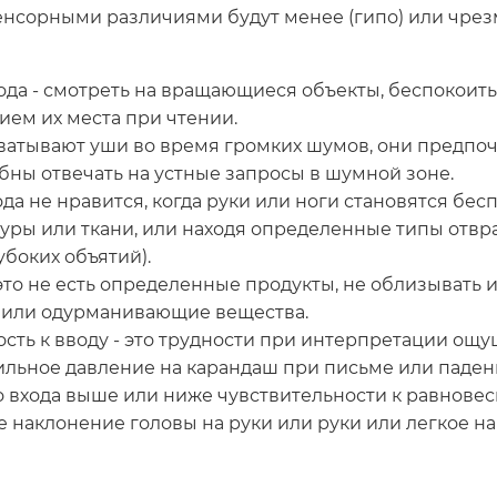
нсорными различиями будут менее (гипо) или чрезм
ода - смотреть на вращающиеся объекты, беспокои
ем их места при чтении.
ватывают уши во время громких шумов, они предпо
бны отвечать на устные запросы в шумной зоне.
да не нравится, когда руки или ноги становятся бе
уры или ткани, или находя определенные типы отв
боких объятий).
- это не есть определенные продукты, не облизыват
и или одурманивающие вещества.
ть к вводу - это трудности при интерпретации ощущ
льное давление на карандаш при письме или падени
о входа выше или ниже чувствительности к равнове
 наклонение головы на руки или руки или легкое н