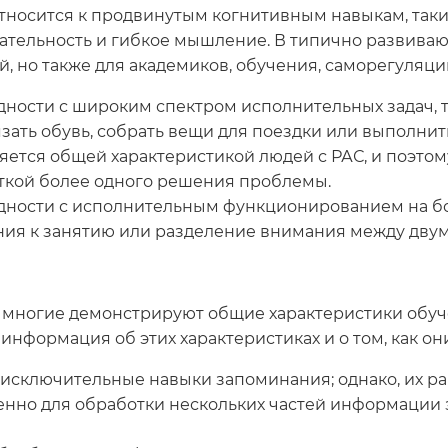
осится к продвинутым когнитивным навыкам, таким
ательность и гибкое мышление. В типично развива
, но также для академиков, обучения, саморегуляц
дности с широким спектром исполнительных задач, т
язать обувь, собрать вещи для поездки или выполни
ется общей характеристикой людей с РАС, и поэтом
ткой более одного решения проблемы.
дности с исполнительным функционированием на бол
ия к занятию или разделение внимания между дву
, многие демонстрируют общие характеристики обучен
информация об этих характеристиках и о том, как он
исключительные навыки запоминания; однако, их р
нно для обработки нескольких частей информации з