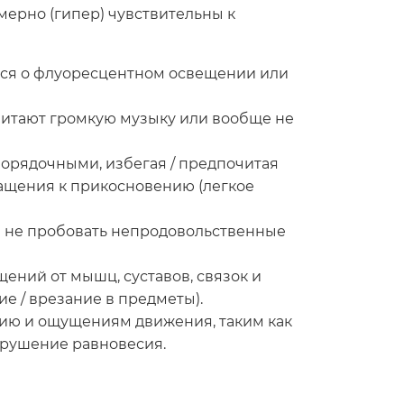
ерно (гипер) чувствительны к
ться о флуоресцентном освещении или
читают громкую музыку или вообще не
спорядочными, избегая / предпочитая
ращения к прикосновению (легкое
ь и не пробовать непродовольственные
ений от мышц, суставов, связок и
е / врезание в предметы).
сию и ощущениям движения, таким как
арушение равновесия.