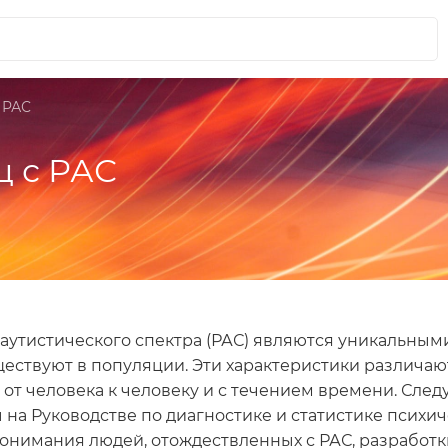
 РАС
ц с РАС
 аутистического спектра (РАС) являются уникальными
ествуют в популяции. Эти характеристики различают
от человека к человеку и с течением времени. Сле
 на Руководстве по диагностике и статистике психич
онимания людей, отождествленных с РАС, разработ