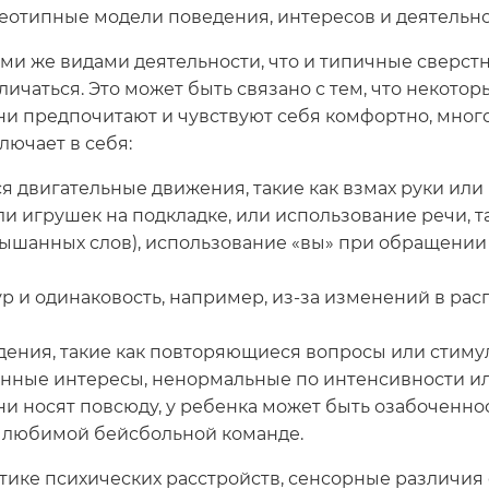
отипные модели поведения, интересов и деятельн
еми же видами деятельности, что и типичные сверстн
личаться. Это может быть связано с тем, что некот
они предпочитают и чувствуют себя комфортно, мн
лючает в себя:
двигательные движения, такие как взмах руки или 
и игрушек на подкладке, или использование речи, т
шанных слов), использование «вы» при обращении 
 и одинаковость, например, из-за изменений в рас
ения, такие как повторяющиеся вопросы или стиму
нные интересы, ненормальные по интенсивности и
ни носят повсюду, у ребенка может быть озабоченн
й любимой бейсбольной команде.
стике психических расстройств, сенсорные различия