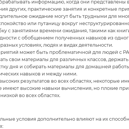
брабатывать информацию, когда они представлены в
ия других, практические занятия и конкретные при
длительное ожидание могут быть трудными для мног
спокойство или путаницу вокруг неструктурированно
обку с занятиями времени ожидания, такими как кни
дности с обобщением полученных навыков из одного
разных условиях, людях и видах деятельности.
риятий может быть проблематичной для людей с РА
ать свои материалы для различных классов, держат
стку дня и собирать материалы для домашней работ
ических навыков и между ними.
высоких результатов во всех областях, некоторые 
ие имеют высокие навыки вычисления, но плохие п
изкой во всех областях.
льные условия дополнительно влияют на их способн
я: