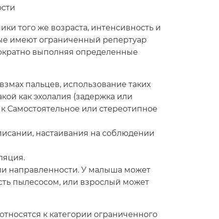
ости
ики того же возраста, интенсивность и
орые имеют ограниченный репертуар
огократно выполняя определенные
взмах пальцев, использование таких
акой как эхолалия (задержка или
к Самостоятельное или стереотипное
писании, настаивания на соблюдении
ляция.
ли направленности. У малыша может
ость пылесосом, или взрослый может
 относятся к категории ограниченного