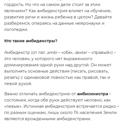
гордость. Но что на самом деле стоит за этим
явлением? Как амбидекстрия влияет на обучение,
развитие речи и жизнь ребенка в целом? Давайте
разберемся, опираясь на данные нейронауки и
логопедии.
Кто такие амбидекстры?
Амбидекстр (от лат.
ambi
– «оба»,
dexter
– «правый») –
это человек, у которого нет выраженного
доминирования одной руки над другой. Он может
выполнять основные действия (писать, рисовать,
резать) с одинаковой ловкостью как правой, так и
левой рукой.
Важно отличать амбидекстрию от
амбисинистра
–
состояния, когда обе руки действуют неловко, как
«левые». Истинная амбидекстрия встречается редко –
по разным оценкам, лишь около 1% населения Земли
являются врожденными амбидекстрами.