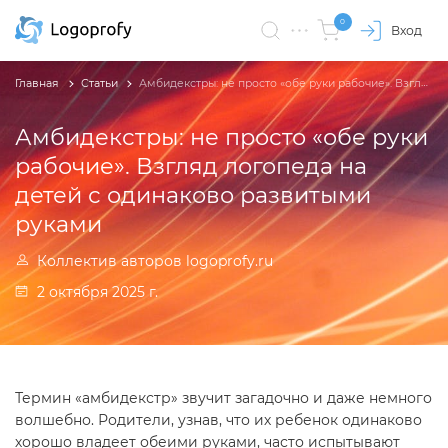
0
Вход
Главная
Статьи
Амбидекстры: не просто «обе руки рабочие». Взгляд логопеда на детей с одинаково развитыми руками
Амбидекстры: не просто «обе руки
рабочие». Взгляд логопеда на
детей с одинаково развитыми
руками
Коллектив авторов logoprofy.ru
2 октября 2025 г.
Термин «амбидекстр» звучит загадочно и даже немного
волшебно. Родители, узнав, что их ребенок одинаково
хорошо владеет обеими руками, часто испытывают