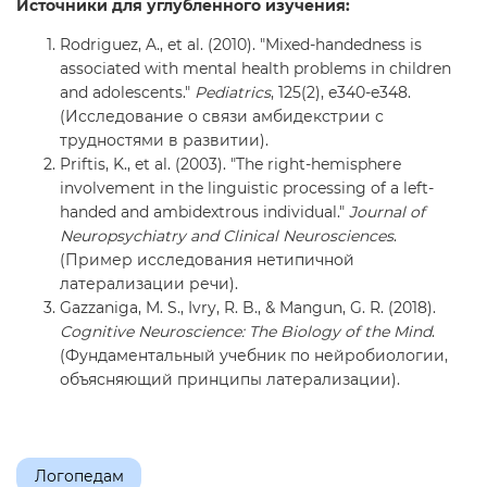
Источники для углубленного изучения:
Rodriguez, A., et al. (2010). "Mixed-handedness is
associated with mental health problems in children
and adolescents."
Pediatrics
, 125(2), e340-e348.
(Исследование о связи амбидекстрии с
трудностями в развитии).
Priftis, K., et al. (2003). "The right-hemisphere
involvement in the linguistic processing of a left-
handed and ambidextrous individual."
Journal of
Neuropsychiatry and Clinical Neurosciences
.
(Пример исследования нетипичной
латерализации речи).
Gazzaniga, M. S., Ivry, R. B., & Mangun, G. R. (2018).
Cognitive Neuroscience: The Biology of the Mind
.
(Фундаментальный учебник по нейробиологии,
объясняющий принципы латерализации).
Логопедам